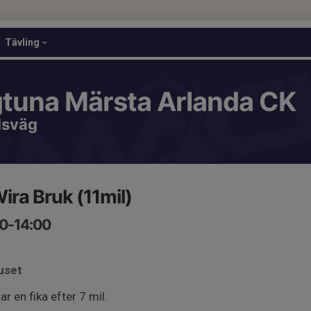
Tävling
gtuna Märsta Arlanda CK
dsväg
Wira Bruk (11mil)
00-14:00
uset
tar en fika efter 7 mil.