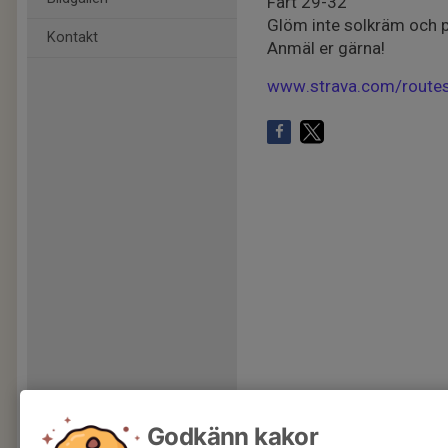
Fart 29-32
Glöm inte solkräm och
Kontakt
Anmäl er gärna!
www.strava.com/rout
Godkänn kakor