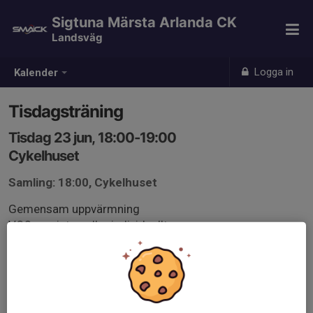
Sigtuna Märsta Arlanda CK
Landsväg
Logga in
Kalender
Tisdagsträning
Tisdag 23 jun, 18:00-19:00
Cykelhuset
Samling: 18:00, Cykelhuset
Gemensam uppvärmning
VO2max intervaller individuellt
Avslutande jakt eller lagtempo, beroende på antal
deltagare