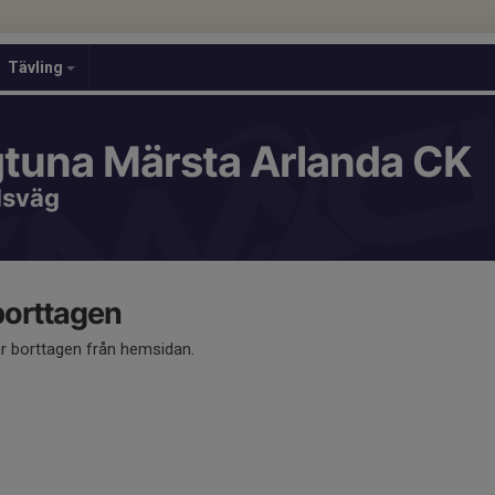
Tävling
gtuna Märsta Arlanda CK
dsväg
 borttagen
är borttagen från hemsidan.