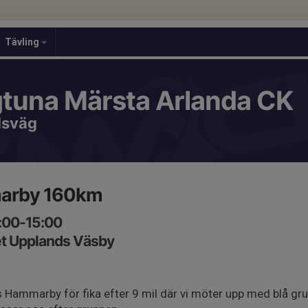
Tävling
gtuna Märsta Arlanda CK
dsväg
arby 160km
:00-15:00
et Upplands Väsby
s Hammarby för fika efter 9 mil där vi möter upp med blå gru