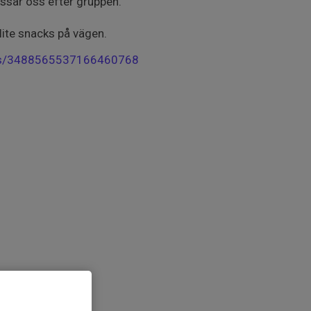
assar oss efter gruppen.
lite snacks på vägen.
es/3488565537166460768