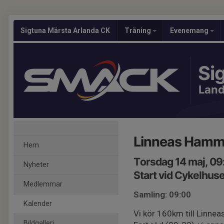
Sigtuna Märsta Arlanda CK
Träning
Evenemang
Si
Lan
Linneas Hamm
Hem
Torsdag 14 maj, 09
Nyheter
Start vid Cykelhus
Medlemmar
Samling: 09:00
Kalender
Vi kör 160km till Linnea
Bildgalleri