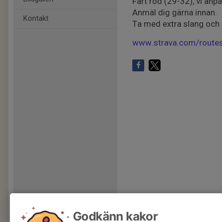
Fart röd (29-32), vi anp
Anmäl dig gärna innan.
Kontakt
Ta med extra slang och 
www.strava.com/rout
Godkänn kakor