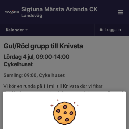
Sigtuna Märsta Arlanda CK
Landsväg
Logga in
Kalender
Gul/Röd grupp till Knivsta
Lördag 4 jul, 09:00-14:00
Cykelhuset
Samling: 09:00, Cykelhuset
Vi kör en runda på 11mil till Knivsta där vi fikar.
Snittfart anpassas efter deltagare och ligger mellan gul
och röd, alla ska med.
Blir det regn ställer vi in.
www.strava.com/routes/3357307362689608586