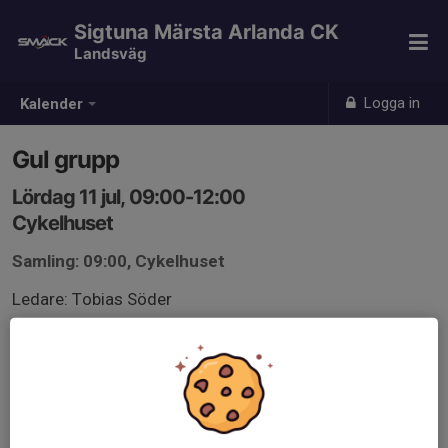
Sigtuna Märsta Arlanda CK
Landsväg
Logga in
Kalender
Gul grupp
Lördag 11 jul, 09:00-12:00
Cykelhuset
Samling: 09:00, Cykelhuset
Ledare: Tobias Söder
Vi kör en kort gul runda. Ca 7 mil med ett snabbt stopp
för att fylla på med lite vätska om det behövs. Exakt rutt
presenteras på plats men vi kommer förmodligen
passera Trosta, Lunda, Skepptuna, Arlanda och Skånela.