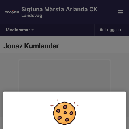
Sigtuna Märsta Arlanda CK
Landsväg
Logga in
Medlemmar
Jonaz Kumlander
Ålder
54 år