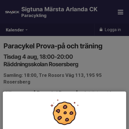
Sigtuna Märsta Arlanda CK
Paracykling
Logga in
Kalender
Paracykel Prova-på och träning
Tisdag 4 aug, 18:00-20:00
Räddningsskolan Rosersberg
Samling: 18:00, Tre Rosors Väg 113, 195 95
Rosersberg
Välkommen på Paracykel Prova-på och träning vid
Räddningsskolan i Roserberg.
Samling på parkeringen direkt till vänster när man
svänger in på Tre Rosors väg.
Ingen föranmälan behövs.