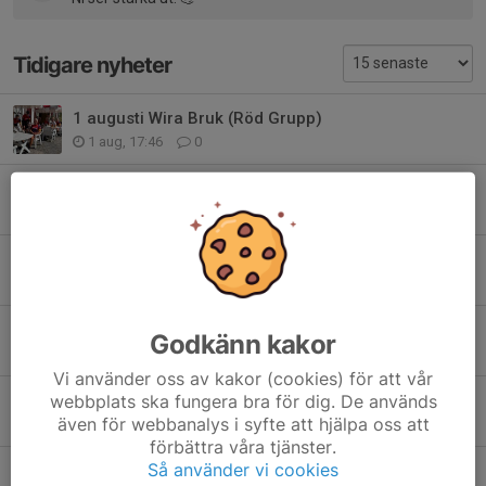
Tidigare nyheter
1 augusti Wira Bruk (Röd Grupp)
1 aug, 17:46
0
Gul grupp
25 jul, 13:31
2
SMACK fyller 50 år – boka den 7 november!
30 jun, 13:09
2
Grattis SMACKare!
Godkänn kakor
29 jun, 12:18
1
Vi använder oss av kakor (cookies) för att vår
webbplats ska fungera bra för dig. De används
Lördagsrunda till Wira Bruk
även för webbanalys i syfte att hjälpa oss att
27 jun, 17:49
1
förbättra våra tjänster.
Så använder vi cookies
Gul grupp till Linnés Hammarby