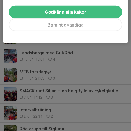
27 jun, 14:41
1
Godkänn alla kakor
Lundarunda
25 jun, 21:55
1
Bara nödvändiga
Midsommargravel
21 jun, 14:46
0
Landsberga med Gul/Röd
13 jun, 15:01
4
MTB torsdag🤩
11 jun, 21:03
3
SMACK runt Siljan – en helg fylld av cykelglädje
7 jun, 14:12
3
Intervallträning
2 jun, 22:31
2
Röd grupp till Sigtuna