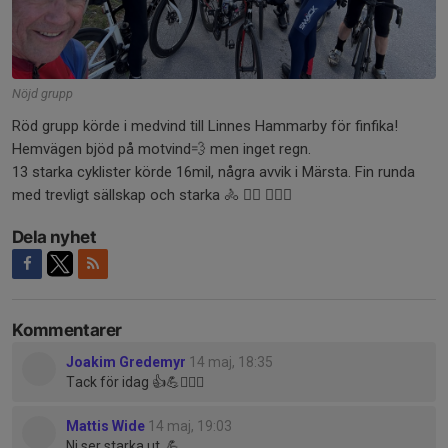
Nöjd grupp
Röd grupp körde i medvind till Linnes Hammarby för finfika!
Hemvägen bjöd på motvind💨 men inget regn.
13 starka cyklister körde 16mil, några avvik i Märsta. Fin runda
med trevligt sällskap och starka 🚴 🚴‍♀️ 🚴🏻‍♂️
Dela nyhet
Kommentarer
Joakim Gredemyr
14 maj, 18:35
Tack för idag 👍💪🚴🏼‍♂️
Mattis Wide
14 maj, 19:03
Ni ser starka ut. 💪