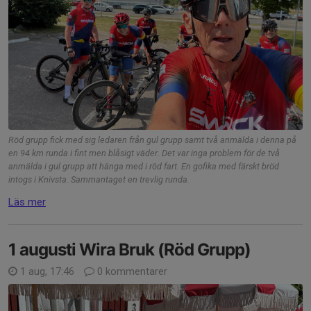
Röd grupp fick med sig ledaren från gul grupp samt två anmälda i denna på
en 94 km runda i fint men blåsigt väder. Det var inga problem för de två
anmälda i gul grupp att hänga med i röd fart. En gofika med färskt bröd
intogs i Knivsta. Sammantaget en trevlig runda.
Läs mer
1 augusti Wira Bruk (Röd Grupp)
1 aug, 17:46
0 kommentarer