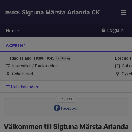
Sigtuna Märsta Arlanda CK
Logga in
Hem
Aktiviteter
Tisdag 11 aug, 18:00-19:45
Lördag 1
Landsväg
Intervaller / Backträning
Gul g
Cykelhuset
Cykel
Hela kalendern
Följ oss
Facebook
Välkommen till Sigtuna Märsta Arlanda