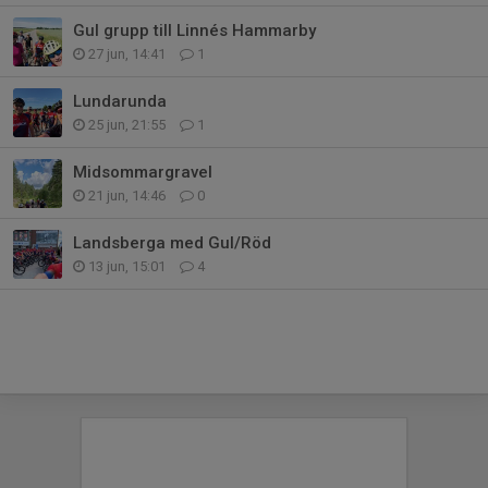
Gul grupp till Linnés Hammarby
27 jun, 14:41
1
Lundarunda
25 jun, 21:55
1
Midsommargravel
21 jun, 14:46
0
Landsberga med Gul/Röd
13 jun, 15:01
4