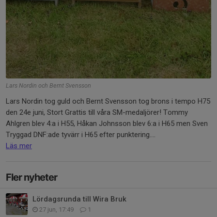
Lars Nordin och Bernt Svensson
Lars Nordin tog guld och Bernt Svensson tog brons i tempo H75
den 24e juni, Stort Grattis till våra SM-medaljörer! Tommy
Ahlgren blev 4:a i H55, Håkan Johnsson blev 6:a i H65 men Sven
Tryggad DNF:ade tyvärr i H65 efter punktering....
Läs mer
Fler nyheter
Lördagsrunda till Wira Bruk
27 jun, 17:49
1