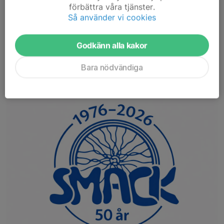
förbättra våra tjänster.
och Lennart. Roligt att vi fick med oss en tjej också. Fler önskas.
Så använder vi cookies
Läs mer
Godkänn alla kakor
SMACK fyller 50 år – boka den 7
Bara nödvändiga
november!
30 jun, 13:09
2 kommentarer