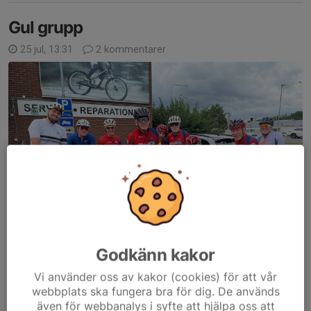
Gul grupp
25 jul, 13:31
2 kommentarer
Godkänn kakor
Vi använder oss av kakor (cookies) för att vår
webbplats ska fungera bra för dig. De används
Jag hade nöjet att leda denna gula grupp som avverkade 9 mil med ett
även för webbanalys i syfte att hjälpa oss att
fikastopp i Knivsta. Fantastiskt fin cykling av alla och en extra eloge till Janne