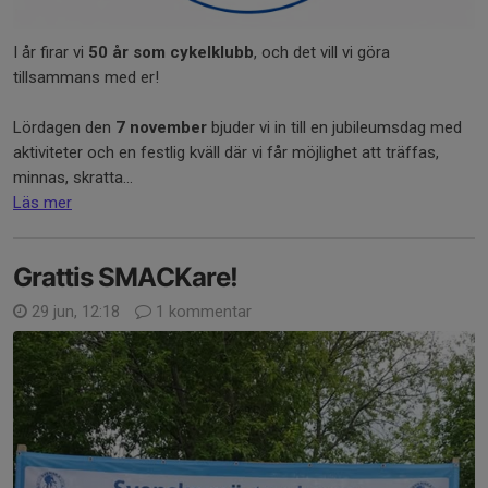
I år firar vi
50 år som cykelklubb
, och det vill vi göra
tillsammans med er!
Lördagen den
7 november
bjuder vi in till en jubileumsdag med
aktiviteter och en festlig kväll där vi får möjlighet att träffas,
minnas, skratta...
Läs mer
Grattis SMACKare!
29 jun, 12:18
1 kommentar