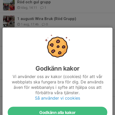
Röd och gul grupp
Idag, 14:11
1
1 augusti Wira Bruk (Röd Grupp)
1 aug, 17:46
0
Gul grupp
25 jul, 13:31
2
SMACK fyller 50 år – boka den 7 november!
30 jun, 13:09
2
Godkänn kakor
Grattis SMACKare!
29 jun, 12:18
1
Vi använder oss av kakor (cookies) för att vår
webbplats ska fungera bra för dig. De används
Lördagsrunda till Wira Bruk
även för webbanalys i syfte att hjälpa oss att
27 jun, 17:49
1
förbättra våra tjänster.
Så använder vi cookies
Gul grupp till Linnés Hammarby
27 jun, 14:41
1
Godkänn alla kakor