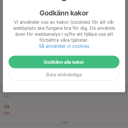
17
Godkänn kakor
Mån
Vi använder oss av kakor (cookies) för att vår
18
webbplats ska fungera bra för dig. De används
Tis
även för webbanalys i syfte att hjälpa oss att
19
förbättra våra tjänster.
Så använder vi cookies
Ons
20
Godkänn alla kakor
Tor
21
Bara nödvändiga
Fre
22
Lör
23
Sön
v.35