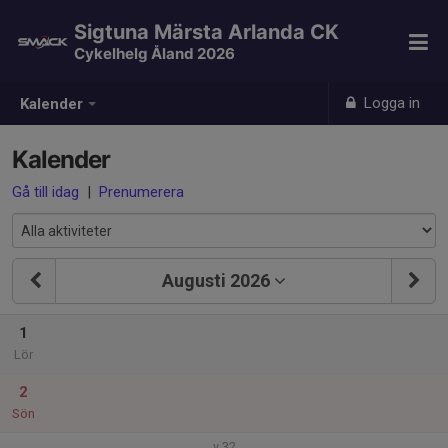
Sigtuna Märsta Arlanda CK
Cykelhelg Åland 2026
Logga in
Kalender
Kalender
Gå till idag
|
Prenumerera
Augusti 2026
1
Lör
2
Sön
v.32