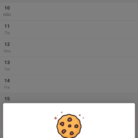
10
Mån
11
Tis
12
Ons
13
Tor
14
Fre
15
Lör
16
Sön
v.34