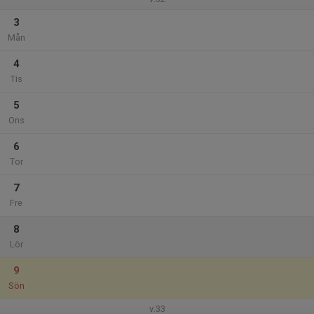
3
Mån
4
Tis
5
Ons
6
Tor
7
Fre
8
Lör
9
Sön
v.33