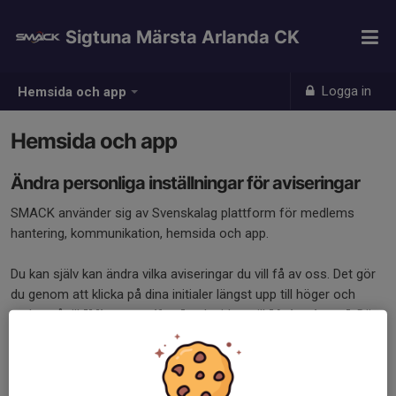
Sigtuna Märsta Arlanda CK
Logga in
Hemsida och app
Hemsida och app
Ändra personliga inställningar för aviseringar
SMACK använder sig av Svenskalag plattform för medlems
hantering, kommunikation, hemsida och app.
Du kan själv kan ändra vilka aviseringar du vill få av oss. Det gör
du genom att klicka på dina initialer längst upp till höger och
sedan gå till
”Mina uppgifter”
och vidare till
”Aviseringar”
. Där
kan du enkelt välja vilka mejl och aviseringar du vill få – och hur
du vill få dem.
Du hittar också en mer utförlig lathund under
”Mina dokument”