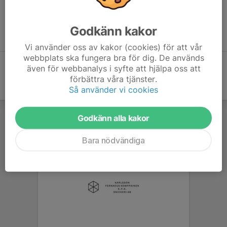
eller
här
.
Har du frågor är du varmt välkommen att höra av dig
Godkänn kakor
till
info@smack.se
.
Vi använder oss av kakor (cookies) för att vår
webbplats ska fungera bra för dig. De används
även för webbanalys i syfte att hjälpa oss att
förbättra våra tjänster.
Så använder vi cookies
Godkänn alla kakor
Bara nödvändiga