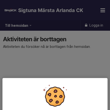
Sigtuna Märsta Arlanda CK
Logga in
Till hemsidan
Aktiviteten är borttagen
Aktiviteten du försöker nå är borttagen från hemsidan.