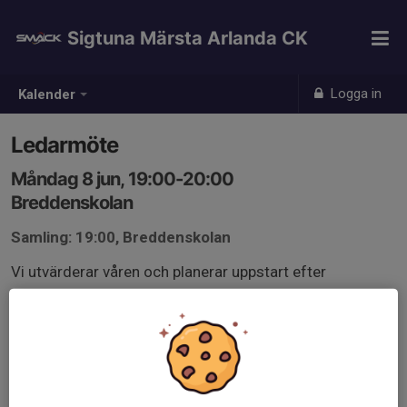
Sigtuna Märsta Arlanda CK
Logga in
Kalender
Ledarmöte
Måndag 8 jun, 19:00-20:00
Breddenskolan
Samling: 19:00, Breddenskolan
Vi utvärderar våren och planerar uppstart efter
sommaren.