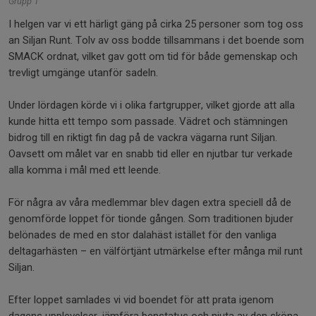
Grupp 1
I helgen var vi ett härligt gäng på cirka 25 personer som tog oss
an Siljan Runt. Tolv av oss bodde tillsammans i det boende som
SMACK ordnat, vilket gav gott om tid för både gemenskap och
trevligt umgänge utanför sadeln.
Under lördagen körde vi i olika fartgrupper, vilket gjorde att alla
kunde hitta ett tempo som passade. Vädret och stämningen
bidrog till en riktigt fin dag på de vackra vägarna runt Siljan.
Oavsett om målet var en snabb tid eller en njutbar tur verkade
alla komma i mål med ett leende.
För några av våra medlemmar blev dagen extra speciell då de
genomförde loppet för tionde gången. Som traditionen bjuder
belönades de med en stor dalahäst istället för den vanliga
deltagarhästen – en välförtjänt utmärkelse efter många mil runt
Siljan.
Efter loppet samlades vi vid boendet för att prata igenom