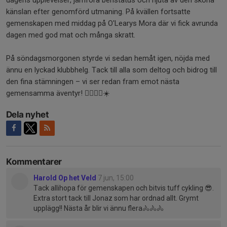
dagens upplevelser, jämföra benstatus och njuta av den sköna
känslan efter genomförd utmaning. På kvällen fortsatte
gemenskapen med middag på O'Learys Mora där vi fick avrunda
dagen med god mat och många skratt.
På söndagsmorgonen styrde vi sedan hemåt igen, nöjda med
ännu en lyckad klubbhelg. Tack till alla som deltog och bidrog till
den fina stämningen – vi ser redan fram emot nästa
gemensamma äventyr! 🚴‍♂️🚴‍♀️☀️
Dela nyhet
Kommentarer
Harold Op het Veld
7 jun, 15:00
Tack allihopa för gemenskapen och bitvis tuff cykling 😎.
Extra stort tack till Jonaz som har ordnad allt. Grymt
upplägg!! Nästa år blir vi ännu flera🚴🚴🚴