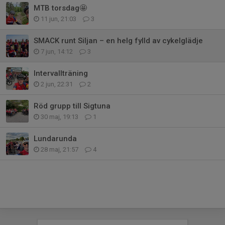
MTB torsdag🤩
11 jun, 21:03
3
SMACK runt Siljan – en helg fylld av cykelglädje
7 jun, 14:12
3
Intervallträning
2 jun, 22:31
2
Röd grupp till Sigtuna
30 maj, 19:13
1
Lundarunda
28 maj, 21:57
4