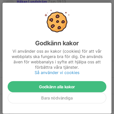
Håkan Lundström
7 jun, 19:13
Instämmer! Stort tack till alla trevliga cykelkompisar i
SMACK. Superbra borndeupplägg, det här måste få bli en
tradition!
Dolt namn
8 jun, 08:37
Tack alla, och Jonas tackar jag för att du även fixade bra
väder :)
Godkänn kakor
Vi använder oss av kakor (cookies) för att vår
Tidigare nyheter
webbplats ska fungera bra för dig. De används
även för webbanalys i syfte att hjälpa oss att
Röd och gul grupp
förbättra våra tjänster.
Så använder vi cookies
Idag, 14:11
2
1 augusti Wira Bruk (Röd Grupp)
Godkänn alla kakor
1 aug, 17:46
0
Bara nödvändiga
Gul grupp
25 jul, 13:31
2