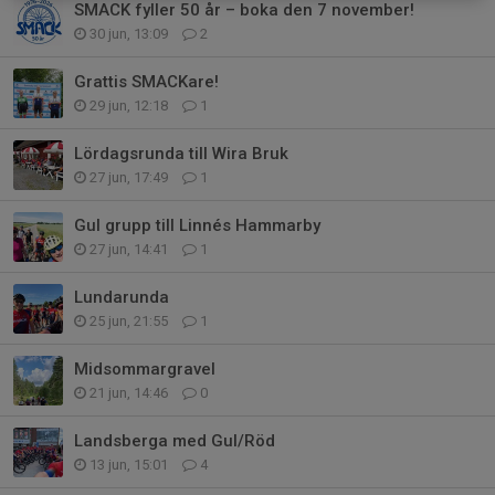
SMACK fyller 50 år – boka den 7 november!
30 jun, 13:09
2
Grattis SMACKare!
29 jun, 12:18
1
Lördagsrunda till Wira Bruk
27 jun, 17:49
1
Gul grupp till Linnés Hammarby
27 jun, 14:41
1
Lundarunda
25 jun, 21:55
1
Midsommargravel
21 jun, 14:46
0
Landsberga med Gul/Röd
13 jun, 15:01
4