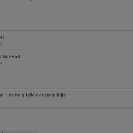
1
1
el
0
d Gul/Röd
4
3
n – en helg fylld av cykelglädje