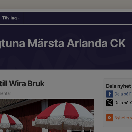
Tävling
gtuna Märsta Arlanda CK
ill Wira Bruk
Dela nyhet
entar
Dela på 
Dela på X
Nyheter 