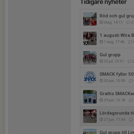
Tidigare nyheter
Röd och gul gr
Idag, 14:11
2
1 augusti Wira 
1 aug, 17:46
Gul grupp
25 jul, 13:31
SMACK fyller 50
30 jun, 13:09
Grattis SMACKa
29 jun, 12:18
Lördagsrunda til
27 jun, 17:49
Gul grupp till 