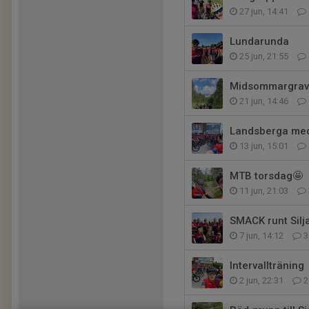
27 jun, 14:41
Lundarunda
25 jun, 21:55
Midsommargrav
21 jun, 14:46
Landsberga me
13 jun, 15:01
MTB torsdag🤩
11 jun, 21:03
SMACK runt Silja
7 jun, 14:12
3
Intervallträning
2 jun, 22:31
2