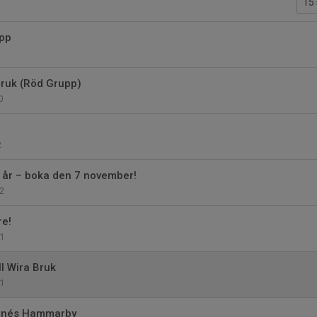
upp
Bruk (Röd Grupp)
0
2
 år – boka den 7 november!
2
re!
1
l Wira Bruk
1
Linnés Hammarby