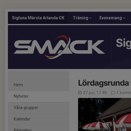
Sigtuna Märsta Arlanda CK
Träning
Evenemang
Si
Lördagsrunda t
Hem
27 jun, 17:49
1 komm
Nyheter
Våra grupper
Kalender
Bildgalleri