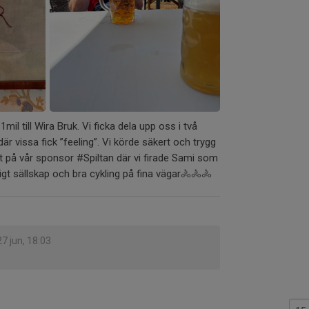
il till Wira Bruk. Vi ficka dela upp oss i två
är vissa fick ”feeling”. Vi körde säkert och trygg
ut på vår sponsor #Spiltan där vi firade Sami som
igt sällskap och bra cykling på fina vägar🚴🚴🚴
27 jun, 18:03