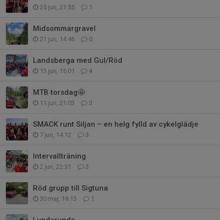
25 jun, 21:55
1
Midsommargravel
21 jun, 14:46
0
Landsberga med Gul/Röd
13 jun, 15:01
4
MTB torsdag🤩
11 jun, 21:03
3
SMACK runt Siljan – en helg fylld av cykelglädje
7 jun, 14:12
3
Intervallträning
2 jun, 22:31
2
Röd grupp till Sigtuna
30 maj, 19:13
1
Lundarunda