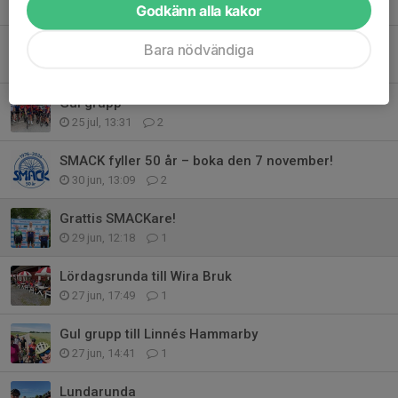
Tidigare nyheter
Godkänn alla kakor
1 augusti Wira Bruk (Röd Grupp)
Bara nödvändiga
1 aug, 17:46
0
Gul grupp
25 jul, 13:31
2
SMACK fyller 50 år – boka den 7 november!
30 jun, 13:09
2
Grattis SMACKare!
29 jun, 12:18
1
Lördagsrunda till Wira Bruk
27 jun, 17:49
1
Gul grupp till Linnés Hammarby
27 jun, 14:41
1
Lundarunda