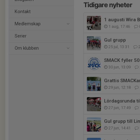
Tidigare nyheter
Kontakt
1 augusti Wira 
Medlemskap
1 aug, 17:46
Serier
Gul grupp
25 jul, 13:31
Om klubben
SMACK fyller 50
30 jun, 13:09
Grattis SMACKa
29 jun, 12:18
Lördagsrunda til
27 jun, 17:49
Gul grupp till 
27 jun, 14:41