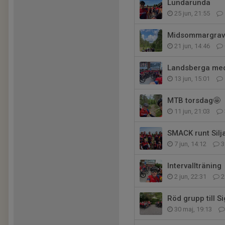
Lundarunda
25 jun, 21:55
Midsommargrav
21 jun, 14:46
Landsberga me
13 jun, 15:01
MTB torsdag🤩
11 jun, 21:03
SMACK runt Silja
7 jun, 14:12
3
Intervallträning
2 jun, 22:31
2
Röd grupp till S
30 maj, 19:13