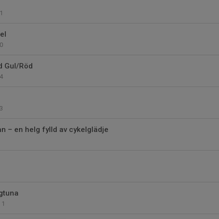
1
el
0
d Gul/Röd
4
3
n – en helg fylld av cykelglädje
igtuna
1