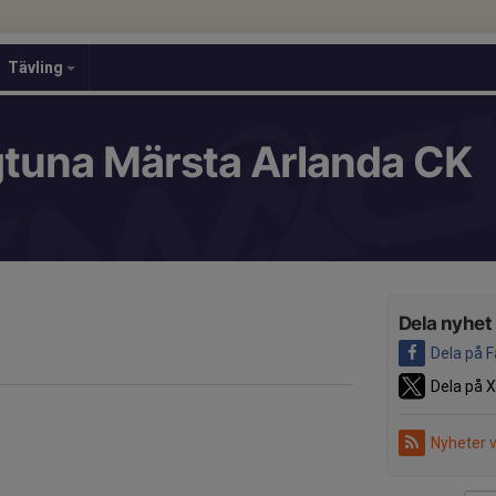
Tävling
gtuna Märsta Arlanda CK
Dela nyhet
Dela på 
Dela på X
Nyheter 