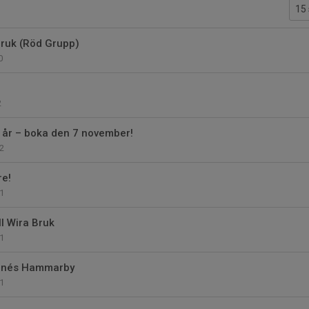
Bruk (Röd Grupp)
0
2
 år – boka den 7 november!
2
re!
1
l Wira Bruk
1
Linnés Hammarby
1