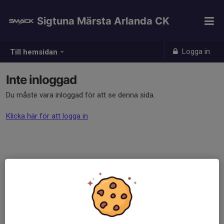
Sigtuna Märsta Arlanda CK
Logga in
Till hemsidan
Inte inloggad
Du måste vara inloggad för att se denna sida.
Klicka här för att logga in